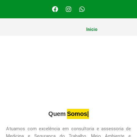
F
I
W
a
n
h
c
s
a
e
t
t
b
a
s
Inicio
o
g
a
o
r
p
k
a
p
m
Quem
Somos
Atuamos com excelência em consultoria e assessoria de
Medicina e Segurança do Trabalho, Meio Ambiente e