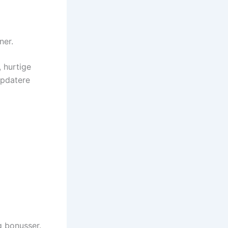
ner.
 hurtige
opdatere
g bonusser.