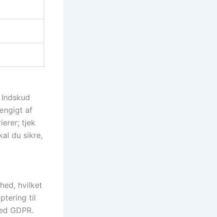
. Indskud
ængigt af
erer; tjek
al du sikre,
ed, hvilket
ptering til
med GDPR.