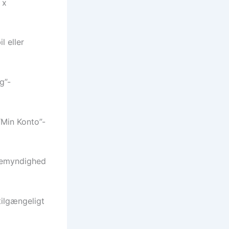
 x
 eller
g”-
“Min Konto”-
llemyndighed
tilgængeligt