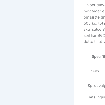
Unibet tilb
modtager en
omsætte (in
500 kr., to
skal satse 3
spil har 96%
dette til at
Specifi
Licens
Spiludval
Betaling