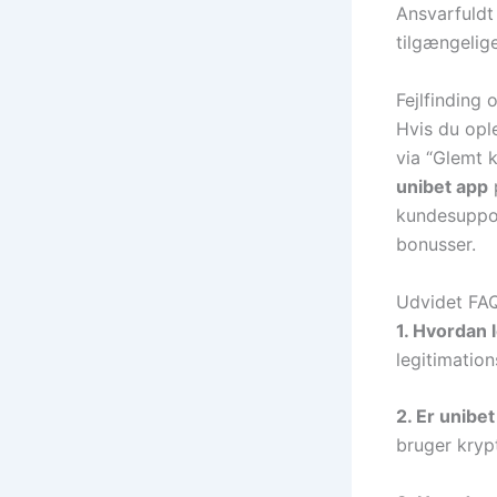
Ansvarfuldt
tilgængelig
Fejlfinding
Hvis du op
via “Glemt k
unibet app
p
kundesupport
bonusser.
Udvidet FAQ
1. Hvordan 
legitimatio
2. Er
unibet
bruger krypt