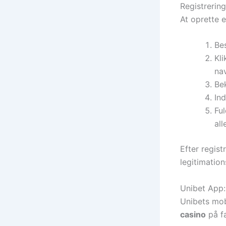
Registrering
At oprette e
Be
Kl
na
Bek
In
Fu
all
Efter regis
legitimation
Unibet App:
Unibets mob
casino
på fa