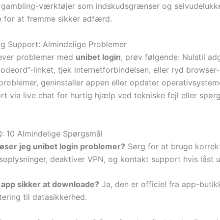
 gambling-værktøjer som indskudsgrænser og selvudelukke
e for at fremme sikker adfærd.
 og Support: Almindelige Problemer
lever problemer med
unibet login
, prøv følgende: Nulstil 
odeord”-linket, tjek internetforbindelsen, eller ryd browser
roblemer, geninstaller appen eller opdater operativsystem
 via live chat for hurtig hjælp ved tekniske fejl eller spø
: 10 Almindelige Spørgsmål
løser jeg
unibet login
problemer?
Sørg for at bruge korrek
nsoplysninger, deaktiver VPN, og kontakt support hvis låst 
 app
sikker at downloade?
Ja, den er officiel fra app-buti
ering til datasikkerhed.