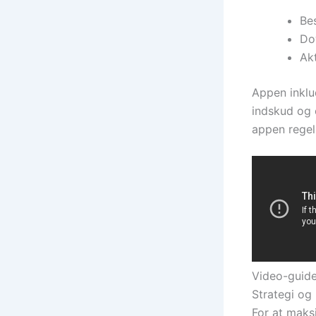
Be
Do
Ak
Appen inklu
indskud og 
appen regel
Video-guide 
Strategi og
For at maks