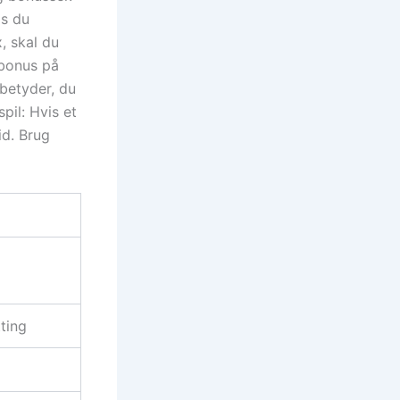
is du
, skal du
 bonus på
 betyder, du
pil: Hvis et
id. Brug
tting