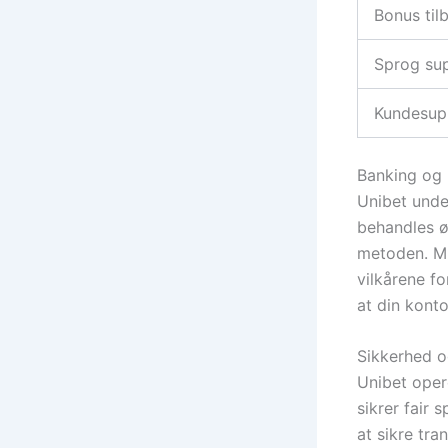
Bonus til
Sprog su
Kundesup
Banking og 
Unibet unde
behandles ø
metoden. Mi
vilkårene fo
at din konto
Sikkerhed o
Unibet oper
sikrer fair 
at sikre tr