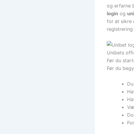
og erfarne 
login
og
un
for at sikre
registrering
Unibets off
Før du start
Før du begyn
Du 
Hav
Ha
Væ
Do
Fo